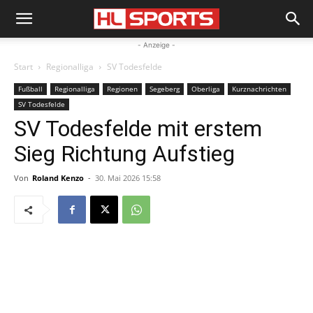
- Anzeige -
Start
Regionalliga
SV Todesfelde
Fußball
Regionalliga
Regionen
Segeberg
Oberliga
Kurznachrichten
SV Todesfelde
SV Todesfelde mit erstem
Sieg Richtung Aufstieg
Von
Roland Kenzo
-
30. Mai 2026 15:58