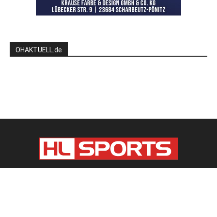
OHAKTUELL.de
Kontaktieren Sie uns:
redaktion@hlsports.de