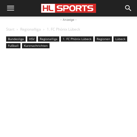
- Anzeige -
Start
Regionalliga
1. FC Phönix Lübeck
Bundesliga
HSV
Regionalliga
1. FC Phönix Lübeck
Regionen
Lübeck
Fußball
Kurznachrichten