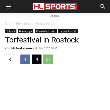
- Anzeige -
Start
Bundesliga
Hansa Rostock
Fußball
Bundesliga
Kurznachrichten
Hansa Rostock
Torfestival in Rostock
Von
Michael Krause
-
9. Mai 2026 16:15