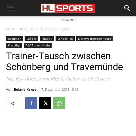
- Anzeige -
Start
Kreisliga
TSV Travemünde
Regionen
Lübeck
Fußball
Landesliga
Nordwestmecklenburg
Kreisliga
TSV Travemünde
Trainer-Tausch zwischen
Schönberg und Travemünde
Nils Kjär übernimmt Monte-Kicker als Chefcoach
Von
Roland Kenzo
-
7. Dezember 2021 19:25