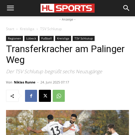
- Anzeige -
Start
Kreisliga
TSV Schlutup
Regionen
Lübeck
Fußball
Kreisliga
TSV Schlutup
Transferkracher am Palinger
Weg
Der TSV Schlutup begrüßt sechs Neuzugänge
Von
Niklas Runne
-
24. Juni 2025 07:17