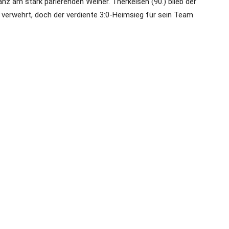
anz am stark parierenden Weiner. Therkelsen (90.) blieb der
l verwehrt, doch der verdiente 3:0-Heimsieg für sein Team