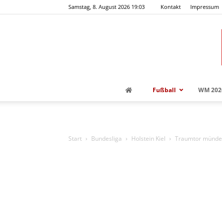
Samstag, 8. August 2026 19:03
Kontakt
Impressum
Fußball
WM 202
Start
Bundesliga
Holstein Kiel
Traumtor mündet 