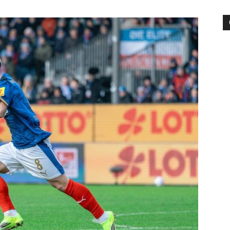
die
Region
Lübeck