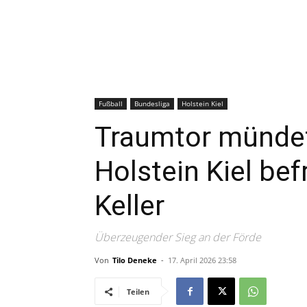
Fußball
Bundesliga
Holstein Kiel
Traumtor mündet
Holstein Kiel bef
Keller
Überzeugender Sieg an der Förde
Von
Tilo Deneke
-
17. April 2026 23:58
Teilen