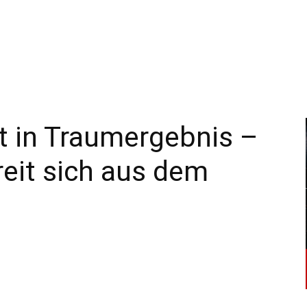
–
Sport-
 in Traumergebnis –
reit sich aus dem
News
für