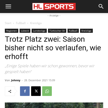
- Anzeige -
Start
Fußball
Kreisliga
Regionen
Lübeck
Landesliga
Türkischer SV
Fußball
Kreisliga
Trotz Platz zwei: Saison
bisher nicht so verlaufen, wie
erhofft
„Einige Spiele haben wir schon gewonnen, bevor wir
gespielt haben“
Von
Johnny
-
28. Dezember 2021 15:09