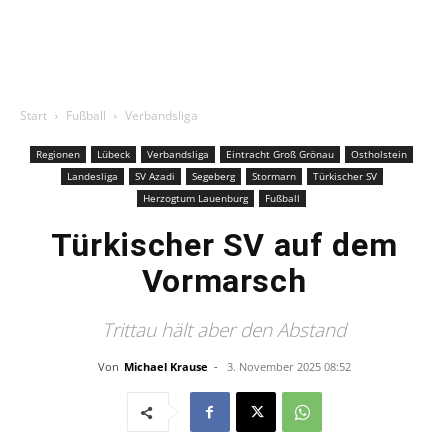
Start
Fußball
Verbandsliga
Regionen
Lübeck
Verbandsliga
Eintracht Groß Grönau
Ostholstein
Landesliga
SV Azadi
Segeberg
Stormarn
Türkischer SV
Herzogtum Lauenburg
Fußball
Türkischer SV auf dem
Vormarsch
Trittau hält aber den Abstand
Von
Michael Krause
-
3. November 2025 08:52