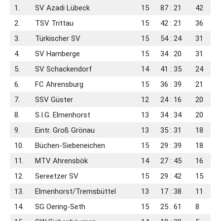
1.
SV Azadi Lübeck
15
87 : 21
42
2.
TSV Trittau
15
42 : 21
36
3.
Türkischer SV
15
54 : 24
31
4.
SV Hamberge
15
34 : 20
31
5.
SV Schackendorf
14
41 : 35
24
6.
FC Ahrensburg
15
36 : 39
21
7.
SSV Güster
12
24 : 16
20
8.
S.I.G. Elmenhorst
13
34 : 34
20
9.
Eintr. Groß Grönau
13
35 : 31
18
10.
Büchen-Siebeneichen
15
29 : 39
18
11.
MTV Ahrensbök
14
27 : 45
16
12.
Sereetzer SV
15
29 : 42
15
13.
Elmenhorst/Tremsbüttel
13
17 : 38
11
14.
SG Oering-Seth
15
25 : 61
8