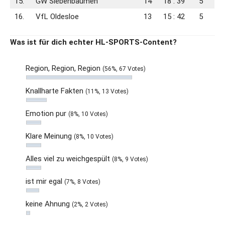
15.
GW Siebenbäumen
14
18 : 39
5
16.
VfL Oldesloe
13
15 : 42
5
Was ist für dich echter HL-SPORTS-Content?
Region, Region, Region
(56%, 67 Votes)
Knallharte Fakten
(11%, 13 Votes)
Emotion pur
(8%, 10 Votes)
Klare Meinung
(8%, 10 Votes)
Alles viel zu weichgespült
(8%, 9 Votes)
ist mir egal
(7%, 8 Votes)
keine Ahnung
(2%, 2 Votes)