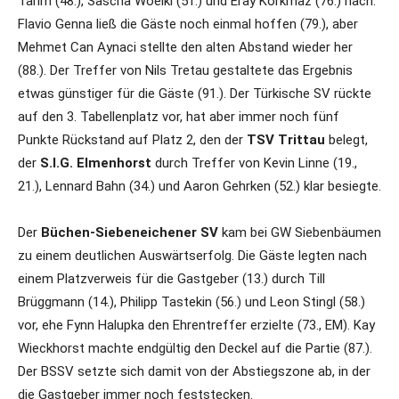
Tarim (48.), Sascha Woelki (51.) und Eray Korkmaz (76.) nach.
Flavio Genna ließ die Gäste noch einmal hoffen (79.), aber
Mehmet Can Aynaci stellte den alten Abstand wieder her
(88.). Der Treffer von Nils Tretau gestaltete das Ergebnis
etwas günstiger für die Gäste (91.). Der Türkische SV rückte
auf den 3. Tabellenplatz vor, hat aber immer noch fünf
Punkte Rückstand auf Platz 2, den der
TSV Trittau
belegt,
der
S.I.G. Elmenhorst
durch Treffer von Kevin Linne (19.,
21.), Lennard Bahn (34.) und Aaron Gehrken (52.) klar besiegte.
Der
Büchen-Siebeneichener SV
kam bei GW Siebenbäumen
zu einem deutlichen Auswärtserfolg. Die Gäste legten nach
einem Platzverweis für die Gastgeber (13.) durch Till
Brüggmann (14.), Philipp Tastekin (56.) und Leon Stingl (58.)
vor, ehe Fynn Halupka den Ehrentreffer erzielte (73., EM). Kay
Wieckhorst machte endgültig den Deckel auf die Partie (87.).
Der BSSV setzte sich damit von der Abstiegszone ab, in der
die Gastgeber immer noch feststecken.