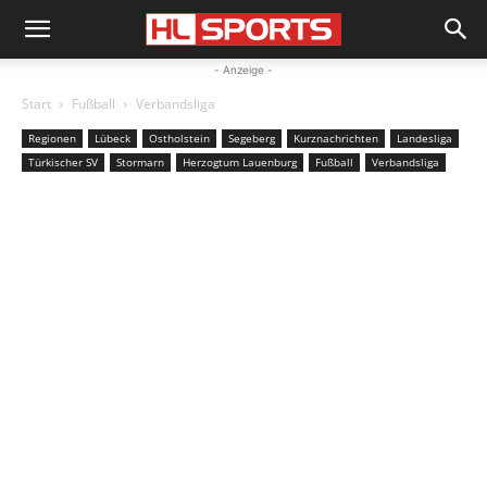
- Anzeige -
Start
Fußball
Verbandsliga
Regionen
Lübeck
Ostholstein
Segeberg
Kurznachrichten
Landesliga
Türkischer SV
Stormarn
Herzogtum Lauenburg
Fußball
Verbandsliga