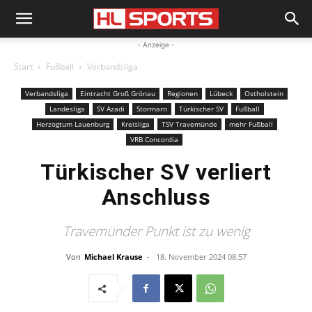
- Anzeige -
Start
Fußball
Verbandsliga
Verbandsliga
Eintracht Groß Grönau
Regionen
Lübeck
Ostholstein
Landesliga
SV Azadi
Stormarn
Türkischer SV
Fußball
Herzogtum Lauenburg
Kreisliga
TSV Travemünde
mehr Fußball
VRB Concordia
Türkischer SV verliert
Anschluss
Travemünder Punkt ist zu wenig
Von
Michael Krause
-
18. November 2024 08:57