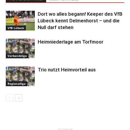
Dort wo alles begann! Keeper des VfB
Lübeck kennt Delmenhorst – und die
Null darf stehen
VfB Lübeck
Heimniederlage am Torfmoor
Verbandsliga
Trio nutzt Heimvorteil aus
Regionalliga
Anzeige