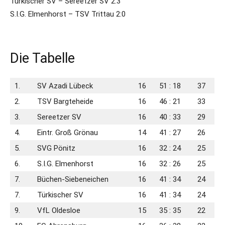
Türkischer SV – Sereetzer SV 2:3
S.I.G. Elmenhorst – TSV Trittau 2:0
Die Tabelle
1.
SV Azadi Lübeck
16
51 : 18
37
2.
TSV Bargteheide
16
46 : 21
33
3.
Sereetzer SV
16
40 : 33
29
4.
Eintr. Groß Grönau
14
41 : 27
26
5.
SVG Pönitz
16
32 : 24
25
6.
S.I.G. Elmenhorst
16
32 : 26
25
7.
Büchen-Siebeneichen
16
41 : 34
24
7.
Türkischer SV
16
41 : 34
24
9.
VfL Oldesloe
15
35 : 35
22