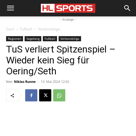
- Anzeige -
Start
Fußball
Verbandsliga
Regionen
Segeberg
Fußball
Verbandsliga
TuS verliert Spitzenspiel –
Wieder kein Sieg für
Oering/Seth
Von
Niklas Runne
-
13. Mai 2024 12:02