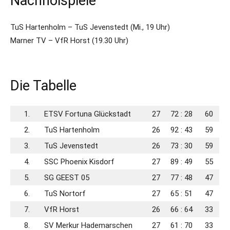
Nachholspiele
TuS Hartenholm – TuS Jevenstedt (Mi., 19 Uhr)
Marner TV – VfR Horst (19.30 Uhr)
Die Tabelle
1.
ETSV Fortuna Glückstadt
27
72 : 28
60
2.
TuS Hartenholm
26
92 : 43
59
3.
TuS Jevenstedt
26
73 : 30
59
4.
SSC Phoenix Kisdorf
27
89 : 49
55
5.
SG GEEST 05
27
77 : 48
47
6.
TuS Nortorf
27
65 : 51
47
7.
VfR Horst
26
66 : 64
33
8.
SV Merkur Hademarschen
27
61 : 70
33