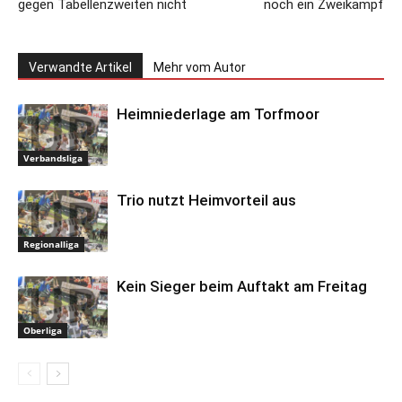
gegen Tabellenzweiten nicht
noch ein Zweikampf
Verwandte Artikel
Mehr vom Autor
Heimniederlage am Torfmoor
Verbandsliga
Trio nutzt Heimvorteil aus
Regionalliga
Kein Sieger beim Auftakt am Freitag
Oberliga