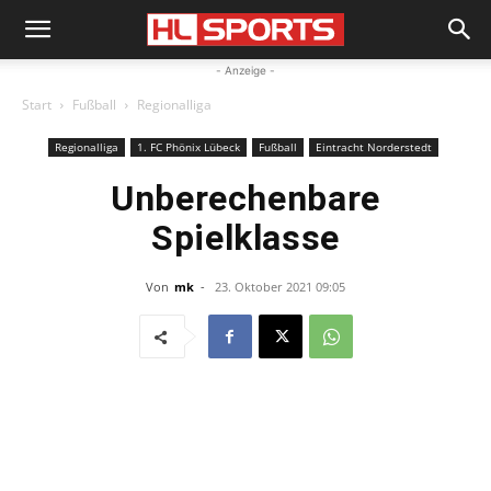
- Anzeige -
Start
Fußball
Regionalliga
Regionalliga
1. FC Phönix Lübeck
Fußball
Eintracht Norderstedt
Unberechenbare
Spielklasse
Von
mk
-
23. Oktober 2021 09:05