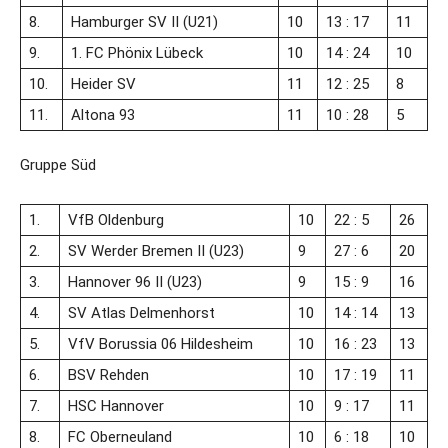
8.
Hamburger SV II (U21)
10
13 : 17
11
9.
1. FC Phönix Lübeck
10
14 : 24
10
10.
Heider SV
11
12 : 25
8
11.
Altona 93
11
10 : 28
5
Gruppe Süd
1.
VfB Oldenburg
10
22 : 5
26
2.
SV Werder Bremen II (U23)
9
27 : 6
20
3.
Hannover 96 II (U23)
9
15 : 9
16
4.
SV Atlas Delmenhorst
10
14 : 14
13
5.
VfV Borussia 06 Hildesheim
10
16 : 23
13
6.
BSV Rehden
10
17 : 19
11
7.
HSC Hannover
10
9 : 17
11
8.
FC Oberneuland
10
6 : 18
10