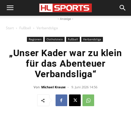
- Anzeige -
Start
Fußball
Verbandsliga
Regionen
Ostholstein
Fußball
Verbandsliga
„Unser Kader war zu klein
für das Abenteuer
Verbandsliga“
Von
Michael Krause
-
9. Juni 2026 14:56