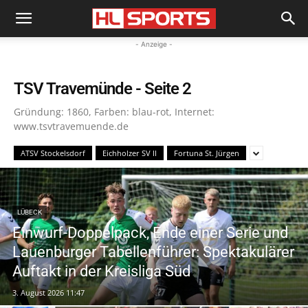
- Anzeige -
TSV Travemünde
- Seite 2
Gründung: 1860, Farben: blau-rot, Internet:
www.tsvtravemuende.de
ATSV Stockelsdorf
Eichholzer SV II
Fortuna St. Jürgen
LÜBECK
Einwurf-Doppelpack, Ende einer Serie und
Lauenburger Tabellenführer: Spektakulärer
Auftakt in der Kreisliga Süd
3. August 2026 11:47