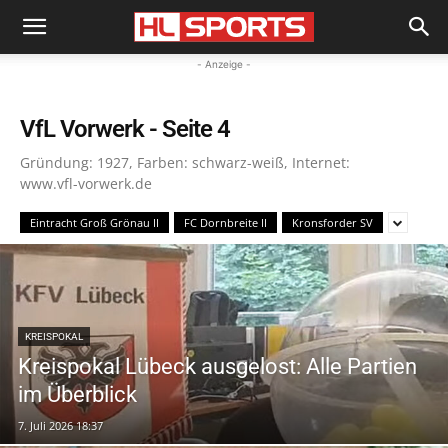
- Anzeige -
VfL Vorwerk
- Seite 4
Gründung: 1927, Farben: schwarz-weiß, Internet:
www.vfl-vorwerk.de
Eintracht Groß Grönau II
FC Dornbreite II
Kronsforder SV
KREISPOKAL
Kreispokal Lübeck ausgelost: Alle Partien
im Überblick
7. Juli 2026 18:37