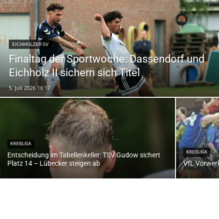
EICHHOLZER SV
Finaltag der Sportwoche: Dassendorf und
Eichholz II sichern sich Titel
5. Juli 2026 16:17
KREISLIGA
KREISLIGA
Entscheidung im Tabellenkeller: TSV Gudow sichert
Platz 14 – Lübecker steigen ab
VfL Vorwerk