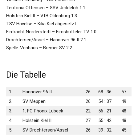
Teutonia Ottensen – SSV Jeddeloh 1:1
Holstein Kiel II – VfB Oldenburg 1:3
TSV Havelse – Kilia Kiel abgesetzt
Eintracht Norderstedt – Eimsbütteler TV 1:0
Drochtersen/Assel – Hannover 96 II 2:1
Spelle-Venhaus – Bremer SV 2:2
Die Tabelle
1.
Hannover 96 II
26
68 : 36
57
2.
SV Meppen
26
54 : 37
49
3.
1. FC Phönix Lübeck
22
56 : 21
48
4.
Holstein Kiel II
27
55 : 42
48
5.
SV Drochtersen/​Assel
26
39 : 32
45