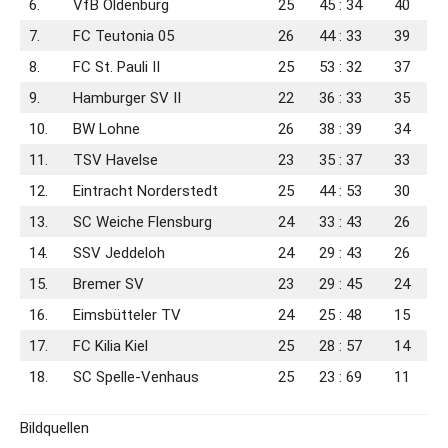
6.
VfB Oldenburg
25
45 : 34
40
7.
FC Teutonia 05
26
44 : 33
39
8.
FC St. Pauli II
25
53 : 32
37
9.
Hamburger SV II
22
36 : 33
35
10.
BW Lohne
26
38 : 39
34
11.
TSV Havelse
23
35 : 37
33
12.
Eintracht Norderstedt
25
44 : 53
30
13.
SC Weiche Flensburg
24
33 : 43
26
14.
SSV Jeddeloh
24
29 : 43
26
15.
Bremer SV
23
29 : 45
24
16.
Eimsbütteler TV
24
25 : 48
15
17.
FC Kilia Kiel
25
28 : 57
14
18.
SC Spelle-Venhaus
25
23 : 69
11
Bildquellen