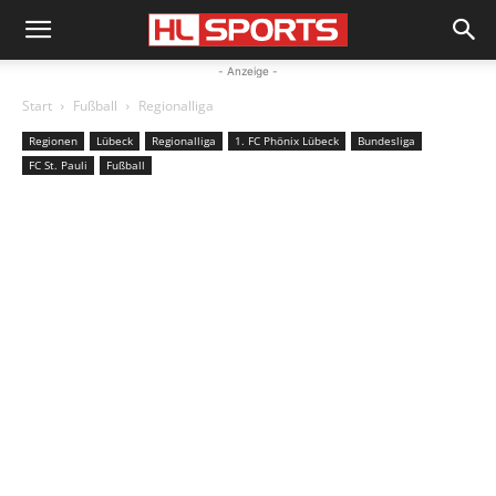
- Anzeige -
Start
Fußball
Regionalliga
Regionen
Lübeck
Regionalliga
1. FC Phönix Lübeck
Bundesliga
FC St. Pauli
Fußball