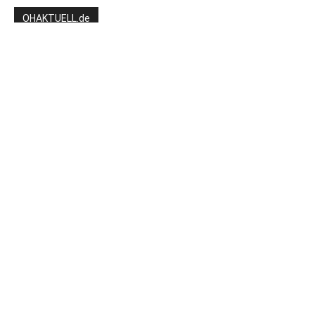
OHAKTUELL.de
Kontaktieren Sie uns:
redaktion@hlsports.de