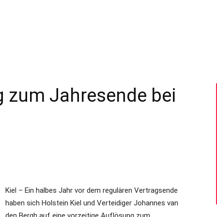
–
Sport-
g zum Jahresende bei
News
Kiel – Ein halbes Jahr vor dem regulären Vertragsende
für
haben sich Holstein Kiel und Verteidiger Johannes van
den Bergh auf eine vorzeitige Auflösung zum