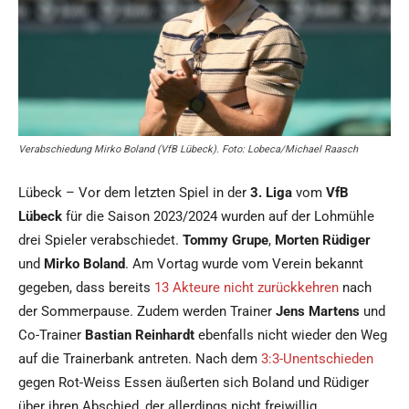
Verabschiedung Mirko Boland (VfB Lübeck). Foto: Lobeca/Michael Raasch
Lübeck – Vor dem letzten Spiel in der
3. Liga
vom
VfB
Lübeck
für die Saison 2023/2024 wurden auf der Lohmühle
drei Spieler verabschiedet.
Tommy Grupe
,
Morten Rüdiger
und
Mirko Boland
. Am Vortag wurde vom Verein bekannt
gegeben, dass bereits
13 Akteure nicht zurückkehren
nach
der Sommerpause. Zudem werden Trainer
Jens Martens
und
Co-Trainer
Bastian Reinhardt
ebenfalls nicht wieder den Weg
auf die Trainerbank antreten. Nach dem
3:3-Unentschieden
gegen Rot-Weiss Essen äußerten sich Boland und Rüdiger
über ihren Abschied, der allerdings nicht freiwillig