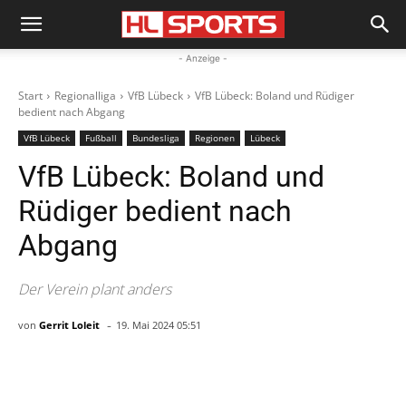
- Anzeige -
Start
Regionalliga
VfB Lübeck
VfB Lübeck: Boland und Rüdiger
bedient nach Abgang
VfB Lübeck
Fußball
Bundesliga
Regionen
Lübeck
VfB Lübeck: Boland und
Rüdiger bedient nach
Abgang
Der Verein plant anders
-
von
Gerrit Loleit
19. Mai 2024 05:51