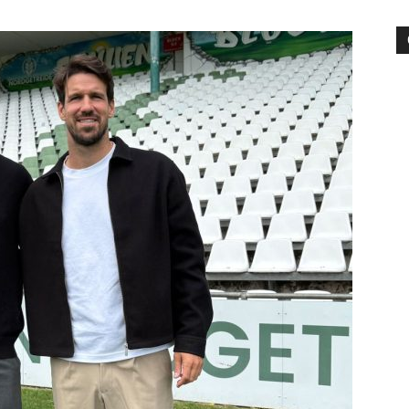
die
Region
Lübeck