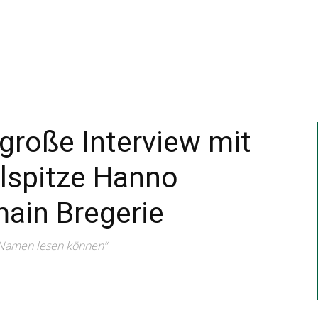
–
Sport-
große Interview mit
lspitze Hanno
News
ain Bregerie
 Namen lesen können“
für