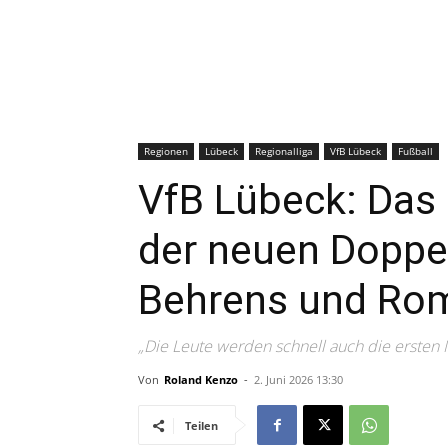
Regionen
Lübeck
Regionalliga
VfB Lübeck
Fußball
VfB Lübeck: Das 
der neuen Doppe
Behrens und Rom
„Die Leute werden schnell auch die ersten
Von
Roland Kenzo
-
2. Juni 2026 13:30
Teilen