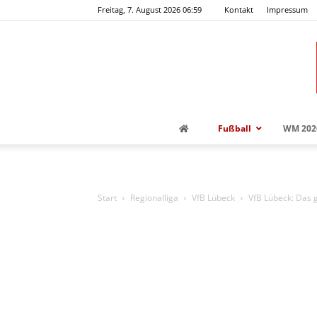
Freitag, 7. August 2026 06:59
Kontakt
Impressum
Fußball
WM 202
Start
Regionalliga
VfB Lübeck
VfB Lübeck: Das 