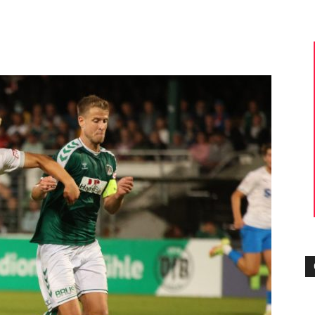
–
Sport-
News
für