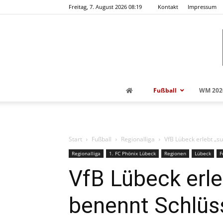
Freitag, 7. August 2026 08:19
Kontakt
Impressum
Fußball
WM 202
Start
Fußball
Regionalliga
VfB Lübeck erlebt „s
Regionalliga
1. FC Phönix Lübeck
Regionen
Lübeck
F
VfB Lübeck erl
benennt Schlüs