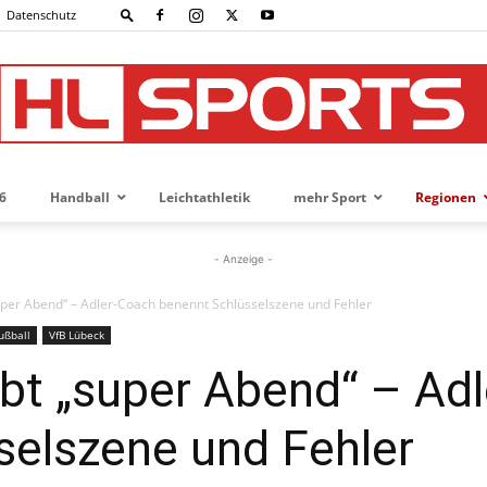
Datenschutz
6
Handball
Leichtathletik
mehr Sport
Regionen
HL-
- Anzeige -
uper Abend“ – Adler-Coach benennt Schlüsselszene und Fehler
ußball
VfB Lübeck
SPORTS
ebt „super Abend“ – Ad
selszene und Fehler