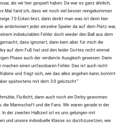
uar, als wir hier gespielt haben. Da war es ganz ähnlich,
ses Mal fand ich, dass wir noch viel besser reingekommen
ige 7:0 Ecken liest, dann denkt man was ist denn hier
 ambitioniert jeder einzelne Spieler da auf dem Platz war,
einem indiskutablen Fehler doch wieder den Ball aus dem
gemacht, dass ignoriert, dann kam aber für mich die
lley auf dem Fuß hat und den leider Gottes nicht einmal
chtigen Phase auch der verdiente Ausgleich gewesen. Dann
ir machen einen unfassbaren Fehler. Das ist auch nicht
r Kabine und fragt sich, wie das alles angehen kann, kommt
 aber spätestens mit dem 3:0 gelutscht.“
hmühle, Flutlicht, dann auch noch ein Derby gewonnen.
in, die Mannschaft und die Fans. Wir waren gerade in der
. In der zweiten Halbzeit ist es uns gelungen mit
en und unsere individuelle Klasse so durchzusetzen, wie