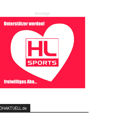
Anzeige
OHAKTUELL.de