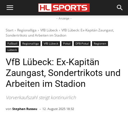
- Anzeige -
Start
Regionalliga
VfB Lübeck
VfB Lübeck: Ex-Kapitän Zaungast,
Sondertrikots und Arbeiten im Stadion
Fußball
Regionalliga
VfB Lübeck
Pokal
DFB-Pokal
Regionen
Lübeck
VfB Lübeck: Ex-Kapitän
Zaungast, Sondertrikots und
Arbeiten im Stadion
Vorverkaufszahl steigt kontinuirlich
-
von
Stephan Russau
12. August 2025 18:32