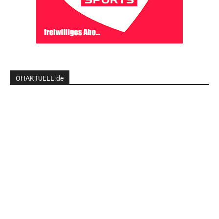
OHAKTUELL.de
Kontaktieren Sie uns:
redaktion@hlsports.de