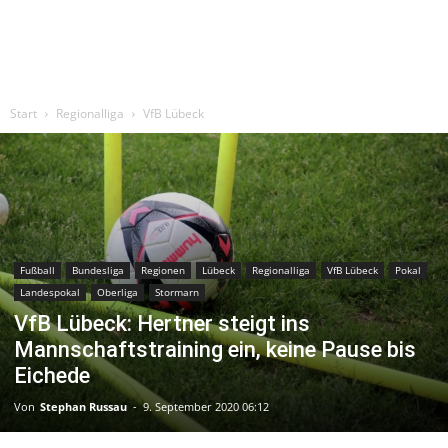
Start
Regionalliga
VfB Lübeck
Fußball
Bundesliga
Regionen
Lübeck
Regionalliga
VfB Lübeck
Pokal
Landespokal
Oberliga
Stormarn
VfB Lübeck: Hertner steigt ins
Mannschaftstraining ein, keine Pause bis
Eichede
Von
Stephan Russau
-
9. September 2020 06:12