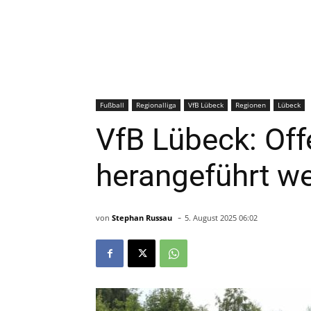
Fußball
Regionalliga
VfB Lübeck
Regionen
Lübeck
VfB Lübeck: Of
herangeführt we
-
von
Stephan Russau
5. August 2025 06:02