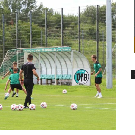
die
Region
Lübeck