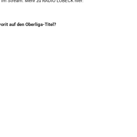
im Stream. Mehr zu RADIO LÜBECK hier:
orit auf den Oberliga-Titel?