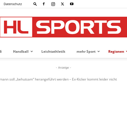
Datenschutz
6
Handball
Leichtathletik
mehr Sport
Regionen
HL-
- Anzeige -
vmann soll „behutsam“ herangeführt werden – Ex-Kicker kommt leider nicht
SPORTS