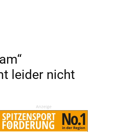
sam“
 leider nicht
Anzeige