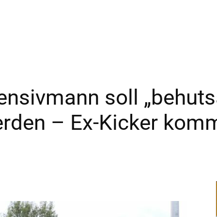
–
Sport-
fensivmann soll „behut
rden – Ex-Kicker kommt
News
für