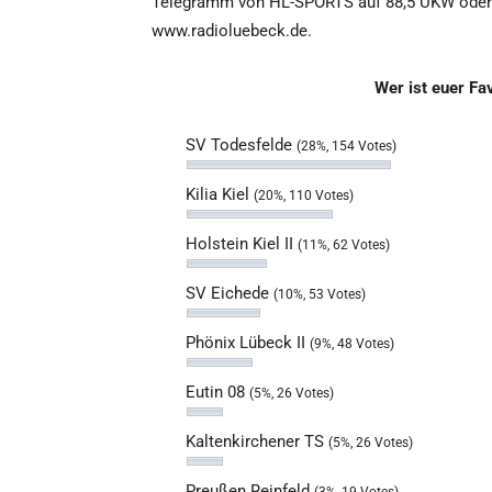
Telegramm von HL-SPORTS auf 88,5 UKW oder 
www.radioluebeck.de.
Wer ist euer Fav
SV Todesfelde
(28%, 154 Votes)
Kilia Kiel
(20%, 110 Votes)
Holstein Kiel II
(11%, 62 Votes)
SV Eichede
(10%, 53 Votes)
Phönix Lübeck II
(9%, 48 Votes)
Eutin 08
(5%, 26 Votes)
Kaltenkirchener TS
(5%, 26 Votes)
Preußen Reinfeld