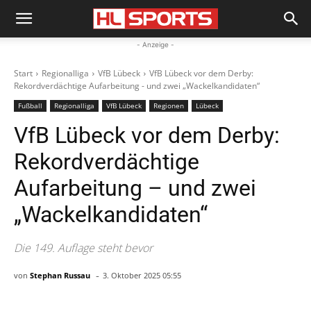
- Anzeige -
Start
Regionalliga
VfB Lübeck
VfB Lübeck vor dem Derby:
Rekordverdächtige Aufarbeitung - und zwei „Wackelkandidaten“
Fußball
Regionalliga
VfB Lübeck
Regionen
Lübeck
VfB Lübeck vor dem Derby:
Rekordverdächtige
Aufarbeitung – und zwei
„Wackelkandidaten“
Die 149. Auflage steht bevor
-
von
Stephan Russau
3. Oktober 2025 05:55