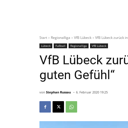
Start
Regionalliga
VfB Lübeck
VfB Lübeck zurück i
Lübeck
Fußball
Regionalliga
VfB Lübeck
VfB Lübeck zurü
guten Gefühl“
-
von
Stephan Russau
6. Februar 2020 19:25