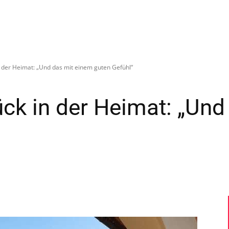
–
n der Heimat: „Und das mit einem guten Gefühl“
Sport-
ck in der Heimat: „Und
News
für