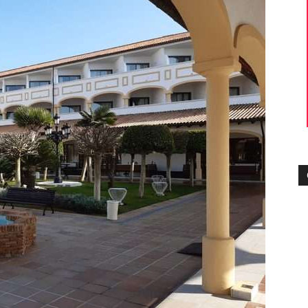
die
Region
Lübeck