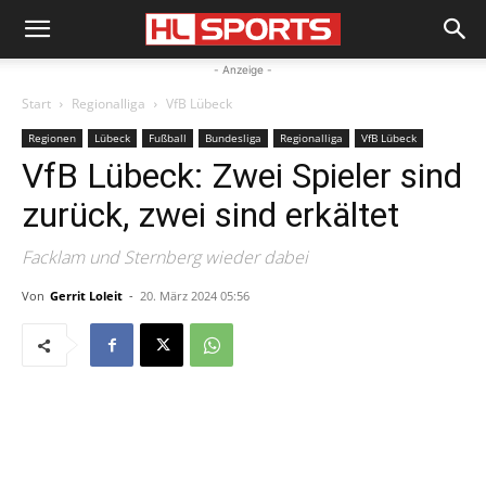
- Anzeige -
Start
Regionalliga
VfB Lübeck
Regionen
Lübeck
Fußball
Bundesliga
Regionalliga
VfB Lübeck
VfB Lübeck: Zwei Spieler sind
zurück, zwei sind erkältet
Facklam und Sternberg wieder dabei
Von
Gerrit Loleit
-
20. März 2024 05:56