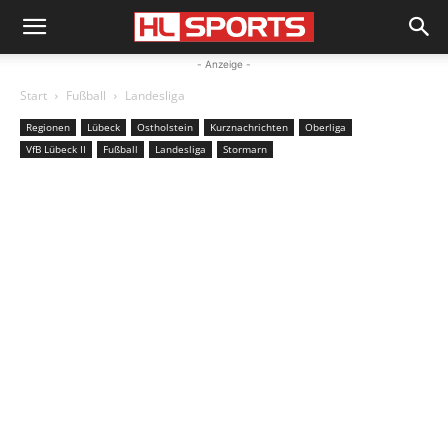
- Anzeige -
Start
Fußball
Landesliga
Regionen
Lübeck
Ostholstein
Kurznachrichten
Oberliga
VfB Lübeck II
Fußball
Landesliga
Stormarn