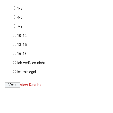
1-3
4-6
7-9
10-12
13-15
16-18
Ich weiß es nicht
Ist mir egal
View Results