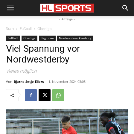
- Anzeige -
Start
Fußball
Oberliga
Fußball
Oberliga
Regionen
Nordwestmecklenburg
Viel Spannung vor
Nordwestderby
Vieles möglich
Von
Bjarne Setje-Eilers
-
1. November 2024 03:05