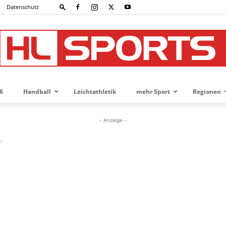
Datenschutz
6
Handball
Leichtathletik
mehr Sport
Regionen
HL-
- Anzeige -
e
SPORTS