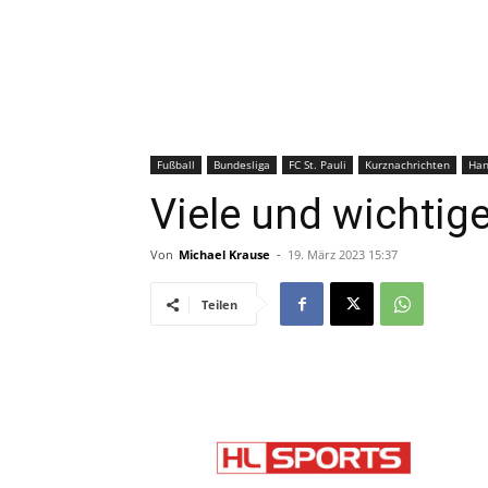
Fußball
Bundesliga
FC St. Pauli
Kurznachrichten
Han
Viele und wichtig
Von
Michael Krause
-
19. März 2023 15:37
Teilen