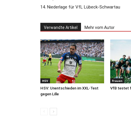
14. Niederlage für VfL Lübeck-Schwartau
Verwandte Artikel
Mehr vom Autor
HSV
Frauen
HSV: Unentschieden im XXL-Test
VfB testet f
gegen Lille