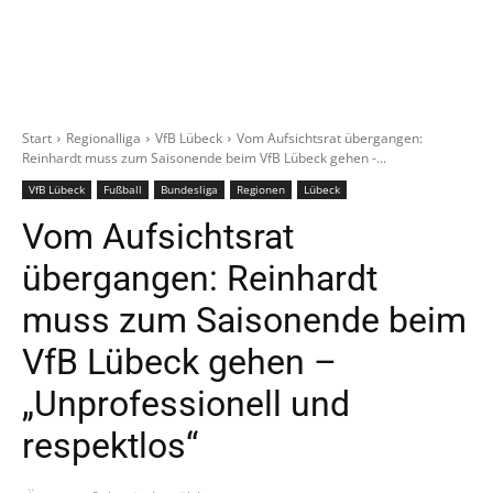
Start
Regionalliga
VfB Lübeck
Vom Aufsichtsrat übergangen:
Reinhardt muss zum Saisonende beim VfB Lübeck gehen -...
VfB Lübeck
Fußball
Bundesliga
Regionen
Lübeck
Vom Aufsichtsrat
übergangen: Reinhardt
muss zum Saisonende beim
VfB Lübeck gehen –
„Unprofessionell und
respektlos“