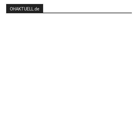
OHAKTUELL.de
Kontaktieren Sie uns:
redaktion@hlsports.de