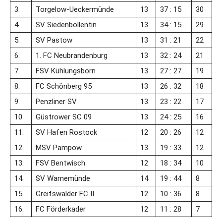
3.
Torgelow-Ueckermünde
13
37 : 15
30
4.
SV Siedenbollentin
13
34 : 15
29
5.
SV Pastow
13
31 : 21
22
6.
1. FC Neubrandenburg
13
32 : 24
21
7.
FSV Kühlungsborn
13
27 : 27
19
8.
FC Schönberg 95
13
26 : 32
18
9.
Penzliner SV
13
23 : 22
17
10.
Güstrower SC 09
13
24 : 25
16
11.
SV Hafen Rostock
12
20 : 26
12
12.
MSV Pampow
13
19 : 33
12
13.
FSV Bentwisch
12
18 : 34
10
14.
SV Warnemünde
14
19 : 44
8
15.
Greifswalder FC II
12
10 : 36
8
16.
FC Förderkader
12
11 : 28
7