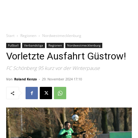
Start
Regionen
Nordwestmecklenburg
Fußball
Verbandsliga
Regionen
Nordwestmecklenburg
Vorletzte Ausfahrt Güstrow!
FC Schönberg 95 kurz vor der Winterpause
Von
Roland Kenzo
-
29. November 2024 17:10