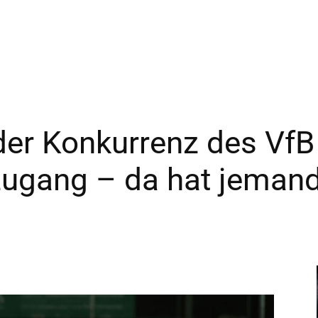
–
Sport-
 der Konkurrenz des Vf
zugang – da hat jeman
News
für