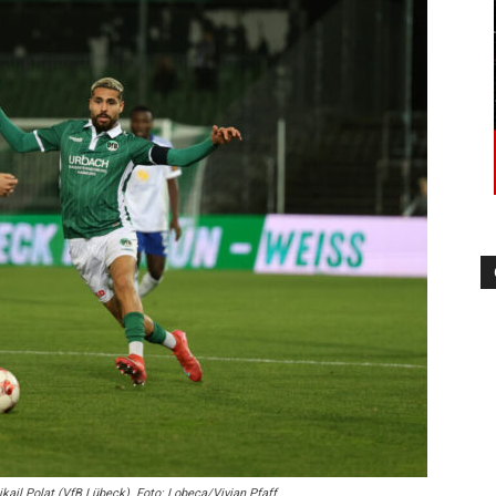
die
Region
Lübeck
ail Polat (VfB Lübeck). Foto: Lobeca/Vivian Pfaff