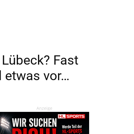
B Lübeck? Fast
d etwas vor…
Anzeige