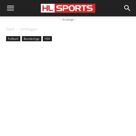
- Anzeige -
Start
Umfragen
Fußball
Bundesliga
HSV