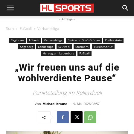
- Anzeige -
Start
Fußball
Verbandsliga
Regionen
Lübeck
Verbandsliga
Eintracht Groß Grönau
Ostholstein
Segeberg
Landesliga
SV Azadi
Stormarn
Türkischer SV
Herzogtum Lauenburg
Fußball
„Wir freuen uns auf die
wohlverdiente Pause“
Punkteteilung im Kellerduell
Von
Michael Krause
-
9. Mai 2026 08:57