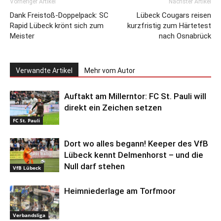
Vorheriger Artikel
Nächster Artikel
Dank Freistoß-Doppelpack: SC
Lübeck Cougars reisen
Rapid Lübeck krönt sich zum
kurzfristig zum Härtetest
Meister
nach Osnabrück
Verwandte Artikel
Mehr vom Autor
Auftakt am Millerntor: FC St. Pauli will
direkt ein Zeichen setzen
FC St. Pauli
Dort wo alles begann! Keeper des VfB
Lübeck kennt Delmenhorst – und die
Null darf stehen
VfB Lübeck
Heimniederlage am Torfmoor
Verbandsliga