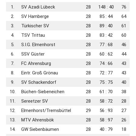
1.
SV Azadi Lübeck
28
148 : 40
76
2.
SV Hamberge
28
85 : 44
64
3.
Türkischer SV
28
89 : 40
61
4.
TSV Trittau
28
83 : 42
60
5.
S.I.G. Elmenhorst
28
77 : 68
46
6.
SSV Güster
28
60 : 62
44
7.
FC Ahrensburg
28
74 : 66
43
8.
Eintr. Groß Grönau
28
72 : 77
43
9.
SV Schackendorf
28
75 : 75
40
10.
Büchen-Siebeneichen
28
61 : 70
38
11.
Sereetzer SV
28
58 : 72
28
12.
Elmenhorst/Tremsbüttel
29
56 : 93
27
13.
MTV Ahrensbök
28
58 : 97
26
14.
GW Siebenbäumen
28
40 : 79
18