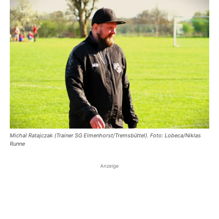
Michal Ratajczak (Trainer SG Elmenhorst/Tremsbüttel). Foto: Lobeca/Niklas
Runne
Anzeige