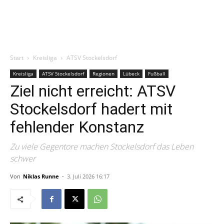
Start
Kreisliga
ATSV Stockelsdorf
Kreisliga
ATSV Stockelsdorf
Regionen
Lübeck
Fußball
Ziel nicht erreicht: ATSV
Stockelsdorf hadert mit
fehlender Konstanz
Zu viele Gegentore machen Stockelsdorf das Leben
schwer
Von
Niklas Runne
-
3. Juli 2026 16:17