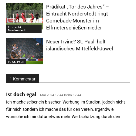
Prädikat „Tor des Jahres“ –
Eintracht Norderstedt ringt
Comeback-Monster im
Elfmeterschießen nieder
Eintracht
Norderstedt
Neuer Irvine? St. Pauli holt
isländisches Mittelfeld-Juwel
FC St. Pauli
1 Kommentar
Ist doch egal
5. Mai 2024 17:44 Beim 17:44
Ich mache selber ein bisschen Werbung im Stadion, jedoch nicht
für mich sondern ich mache das für den Verein. Irgendwie
wünsche ich mir dafür etwas mehr Wertschätzung durch den
Verein. Das war zu Zeiten von Molle Schütt ganz anders.