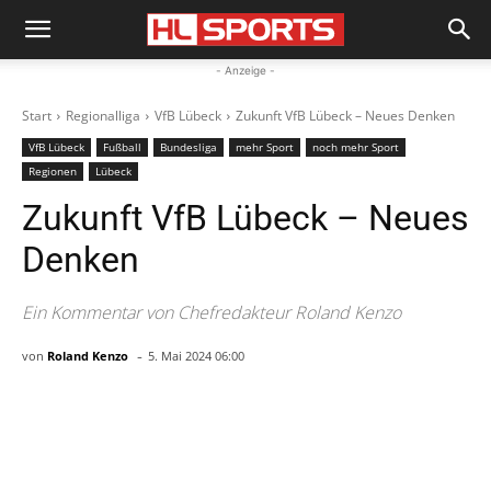
- Anzeige -
Start
Regionalliga
VfB Lübeck
Zukunft VfB Lübeck – Neues Denken
VfB Lübeck
Fußball
Bundesliga
mehr Sport
noch mehr Sport
Regionen
Lübeck
Zukunft VfB Lübeck – Neues
Denken
Ein Kommentar von Chefredakteur Roland Kenzo
-
von
Roland Kenzo
5. Mai 2024 06:00