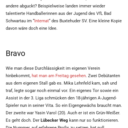
andere abguckt? Beispielweise landen immer wieder
talentierte Handballerinnen aus der Jugend des VfL Bad
Schwartau im “
Internat
“ des Buxtehuder SV. Eine kleine Kopie
davon wäre doch eine Idee.
Bravo
Wie man diese Durchlässigkeit im eigenen Verein
hinbekommt,
hat man am Freitag gesehen
. Zwei Debütanten
aus dem eigenen Stall gab es. Mika Lehnfeld kam, sah und
traf, legte sogar noch einmal vor. Ein eigenes Tor sowie ein
Assist in der 3. Liga schmücken den 18-jährigen A-Jugend-
Spieler nun in seiner Vita. So ein Eigengewächs braucht man.
Der zweite war Yasin Varol (20). Auch er ist ein Grün-Weißer.
Es geht doch. Der
Lübecker Weg
kann nur so funktionieren.
Die Nummer, auf erfahrene Profis zu setzen, hat null