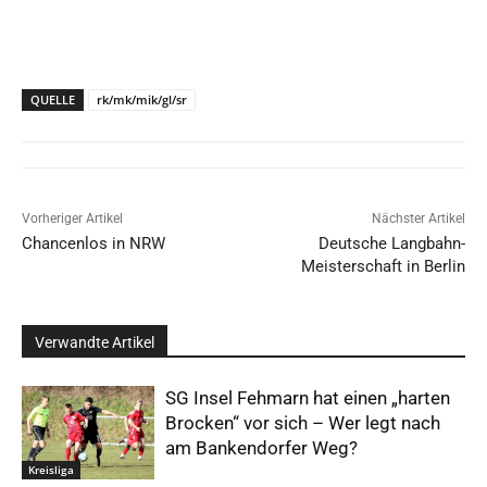
QUELLE
rk/mk/mik/gl/sr
Vorheriger Artikel
Nächster Artikel
Chancenlos in NRW
Deutsche Langbahn-
Meisterschaft in Berlin
Verwandte Artikel
SG Insel Fehmarn hat einen „harten
Brocken“ vor sich – Wer legt nach
am Bankendorfer Weg?
Kreisliga