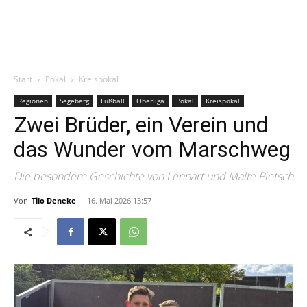
Start
Pokal
Kreispokal
Regionen
Segeberg
Fußball
Oberliga
Pokal
Kreispokal
Zwei Brüder, ein Verein und
das Wunder vom Marschweg
Die besondere Geschichte von Lennart und Malte Pietsch
Von
Tilo Deneke
-
16. Mai 2026 13:57