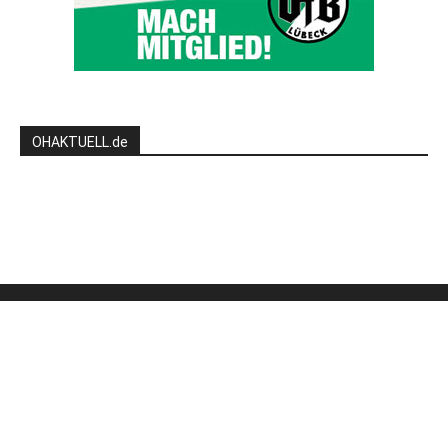
OHAKTUELL.de
Kontaktieren Sie uns:
redaktion@hlsports.de