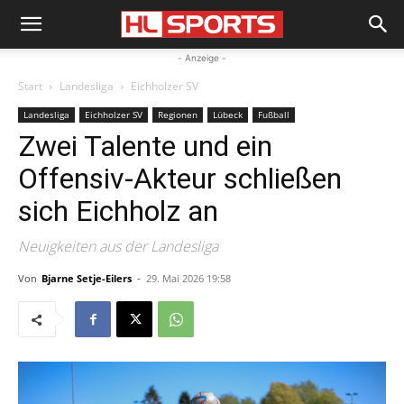
- Anzeige -
Start
Landesliga
Eichholzer SV
Landesliga
Eichholzer SV
Regionen
Lübeck
Fußball
Zwei Talente und ein
Offensiv-Akteur schließen
sich Eichholz an
Neuigkeiten aus der Landesliga
Von
Bjarne Setje-Eilers
-
29. Mai 2026 19:58