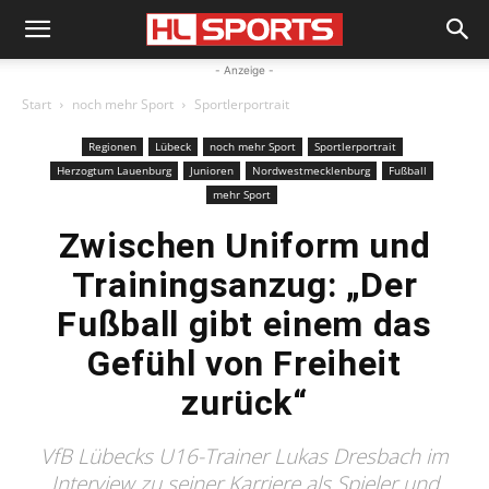
- Anzeige -
Start
noch mehr Sport
Sportlerportrait
Regionen
Lübeck
noch mehr Sport
Sportlerportrait
Herzogtum Lauenburg
Junioren
Nordwestmecklenburg
Fußball
mehr Sport
Zwischen Uniform und
Trainingsanzug: „Der
Fußball gibt einem das
Gefühl von Freiheit
zurück“
VfB Lübecks U16-Trainer Lukas Dresbach im
Interview zu seiner Karriere als Spieler und