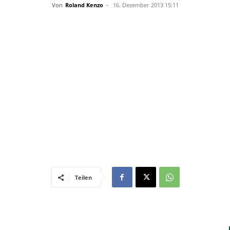
–
Von
Roland Kenzo
-
16. Dezember 2013 15:11
Sport-
News
Teilen
für