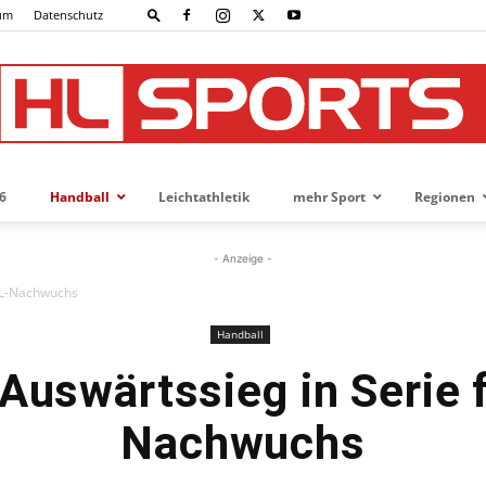
um
Datenschutz
6
Handball
Leichtathletik
mehr Sport
Regionen
HL-
- Anzeige -
VfL-Nachwuchs
Handball
SPORTS
 Auswärtssieg in Serie 
Nachwuchs