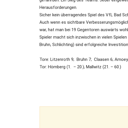
gefährden. Ein Sieg des Teams. Jeder eingewec
Herausforderungen.
Sicher kein überragendes Spiel des VfL Bad Sch
Auch wenn es sichtbare Verbesserungsmöglichke
war, hat man bei 19 Gegentoren auswärts wohl 
Spieler macht sich inzwischen in vielen Spielen 
Bruhn, Schlichting) sind erfolgreiche Investitio
Tore: Litzenroth 9; Bruhn 7; Claasen 6; Amoey 
Tor: Hömberg (1. – 20.); Mallwitz (21. – 60.)