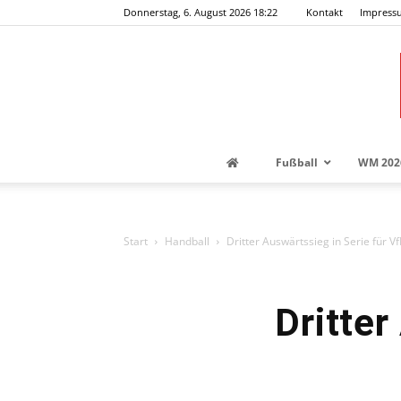
Donnerstag, 6. August 2026 18:22
Kontakt
Impress
Fußball
WM 202
Start
Handball
Dritter Auswärtssieg in Serie für 
Dritter