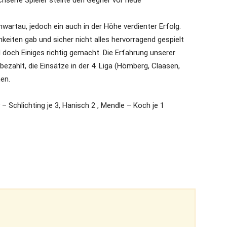
hselte Spieler stellte den Gegner vor neue
wartau, jedoch ein auch in der Höhe verdienter Erfolg.
iten gab und sicher nicht alles hervorragend gespielt
doch Einiges richtig gemacht. Die Erfahrung unserer
bezahlt, die Einsätze in der 4. Liga (Hömberg, Claasen,
nen.
– Schlichting je 3, Hanisch 2 , Mendle – Koch je 1