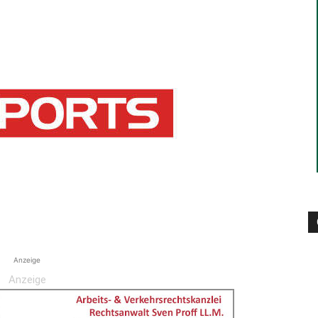
die
Region
Lübeck
Anzeige
Anzeige