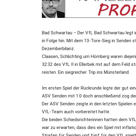
Bad Schwartau – Der VfL Bad Schwartau legt in 
in Folge hin. Mit dem 13-Tore-Sieg in Senden s
Dezemberbilanz.
Claasen, Schlichting um Hömberg waren diejenig
32:32 des VfL II in Ellerbek mit auf dem Feld
reisten. Ein siegreicher Trip ins Münsterland.
Im ersten Spiel der Rückrunde legte der gut ei
ASV Senden mit 1:0 doch anschließend zog der 
Der ASV Senden zeigte in den letzten Spielen ei
VfL-Team auch vorbereitet hatte.
Die beiden Schiedsrichterinnen hatten dem VfL b
war zu erwarten, dass dies ein Spiel mit inflat
Strafen für Senden und fünf für den VfL spiel