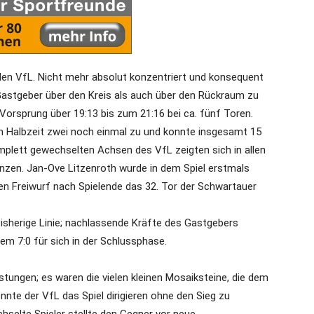
den VfL. Nicht mehr absolut konzentriert und konsequent
Gastgeber über den Kreis als auch über den Rückraum zu
orsprung über 19:13 bis zum 21:16 bei ca. fünf Toren.
in Halbzeit zwei noch einmal zu und konnte insgesamt 15
mplett gewechselten Achsen des VfL zeigten sich in allen
änzen. Jan-Ove Litzenroth wurde in dem Spiel erstmals
en Freiwurf nach Spielende das 32. Tor der Schwartauer
bisherige Linie; nachlassende Kräfte des Gastgebers
m 7:0 für sich in der Schlussphase.
stungen; es waren die vielen kleinen Mosaiksteine, die dem
nnte der VfL das Spiel dirigieren ohne den Sieg zu