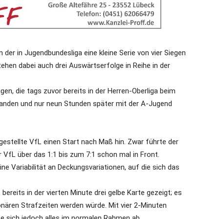
der in Jugendbundesliga eine kleine Serie von vier Siegen
tehen dabei auch drei Auswärtserfolge in Reihe in der
en, die tags zuvor bereits in der Herren-Oberliga beim
 standen und nur neun Stunden später mit der A-Jugend
ngestellte VfL einen Start nach Maß hin. Zwar führte der
VfL über das 1:1 bis zum 7:1 schon mal in Front.
ne Variabilität an Deckungsvariationen, auf die sich das
ereits in der vierten Minute drei gelbe Karte gezeigt; es
ionären Strafzeiten werden würde. Mit vier 2-Minuten
te sich jedoch alles im normalen Rahmen ab.