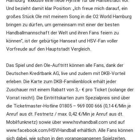
Hamburg“ exklusiv eine neue Hymne für die Hansestadt vor.
Und bezieht damit klar Position: „Ich freue mich darauf, ein
großes Stück Ole mit meinem Song in die O2 World Hamburg
bringen zu dürfen, um gemeinsam mit einer der besten
Handballmannschaft der Welt und ihren Fans feiern zu
können“, ist der gebürtige Hanseat und HSV-Fan voller
Vorfreude auf den Hauptstadt Vergleich.
Das Spiel und den Ole-Auftritt können alle Fans, dank der
Deutschen Kreditbank AG, live und zudem mit DKB-Vorteil
erleben. Die Karte zum DKB-Familienblock erhält jeder
Zuschauer mit einem Rabatt von 3,- € pro Ticket (solange der
Vorrat reicht). Die Eintrittskarten zum Spezialpreis sind über
die Ticketmaster-Hotline 01805 – 969 000 666 (0,14 €/Min je
Anruf aus dt. Festnetz / max. 0,42 €/Min je Anruf aus dt.
Mobilfunknetz) sowie über www.hsvhandball.com und auf
www.facebook.com/HSVHandball erhältlich. Alle Fans können
sich dabei, wie schon in den vorangegangenen Spielzeiten,