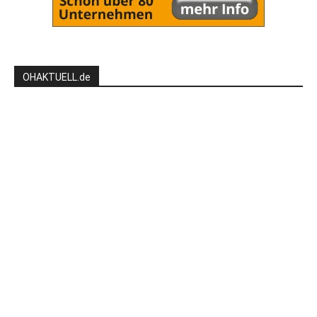
OHAKTUELL.de
Kontaktieren Sie uns:
redaktion@hlsports.de