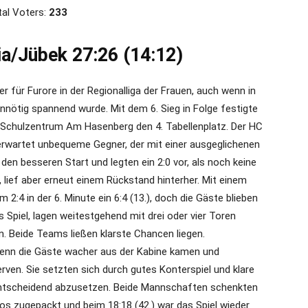
al Voters:
233
a/Jübek 27:26 (14:12)
r für Furore in der Regionalliga der Frauen, auch wenn in
nötig spannend wurde. Mit dem 6. Sieg in Folge festigte
 Schulzentrum Am Hasenberg den 4. Tabellenplatz. Der HC
 erwartet unbequeme Gegner, der mit einer ausgeglichenen
den besseren Start und legten ein 2:0 vor, als noch keine
, lief aber erneut einem Rückstand hinterher. Mit einem
:4 in der 6. Minute ein 6:4 (13.), doch die Gäste blieben
as Spiel, lagen weitestgehend mit drei oder vier Toren
n. Beide Teams ließen klarste Chancen liegen.
h wenn die Gäste wacher aus der Kabine kamen und
erven. Sie setzten sich durch gutes Konterspiel und klare
h entscheidend abzusetzen. Beide Mannschaften schenkten
os zugepackt und beim 18:18 (42.) war das Spiel wieder