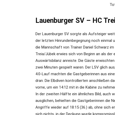
Tot
Lauenburger SV – HC Trei
Der Lauenburger SV sorgte als Aufsteiger weite
der letzten Hinrundenbegegnung noch einmal un
die Mannschaft von Trainer Daniel Schwarz im
Treia/Jübek erwies sich von Beginn an als der
Auswärtsbilanz anreiste. Die Gäste erwischten 
zwei Minuten gespielt waren. Der LSV glich aus
4:0-Lauf machten die Gastgeberinnen aus einem 2
dran. Die Elbdiven kontrollierten anschließen d
vorne, um ein 14:12 mit in die Kabine zu nehme
In der zweiten Hälfte ein ähnliches Bild, auc
ausglichen, behielten die Gastgeberinnen die N
Angriffe wieder auf 18:15 (36.) ab, ohne sic
sich nichts, in der Deckung wurde kompromissl