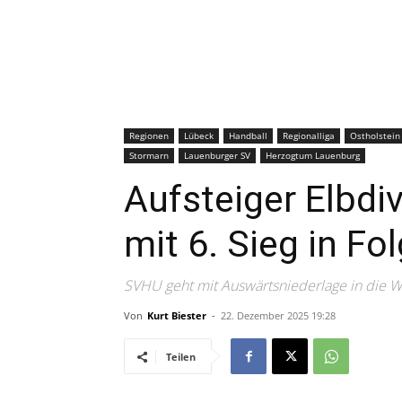
Regionen
Lübeck
Handball
Regionalliga
Ostholstein
Stormarn
Lauenburger SV
Herzogtum Lauenburg
Aufsteiger Elbdiv
mit 6. Sieg in Fo
SVHU geht mit Auswärtsniederlage in die 
Von
Kurt Biester
-
22. Dezember 2025 19:28
Teilen