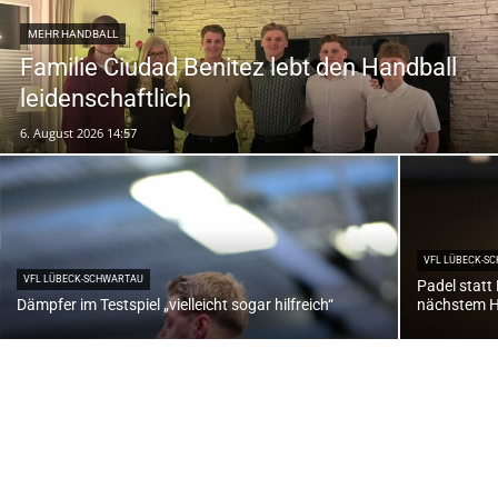
MEHR HANDBALL
Familie Ciudad Benitez lebt den Handball
leidenschaftlich
6. August 2026 14:57
VFL LÜBECK-S
VFL LÜBECK-SCHWARTAU
Padel statt
Dämpfer im Testspiel „vielleicht sogar hilfreich“
nächstem H