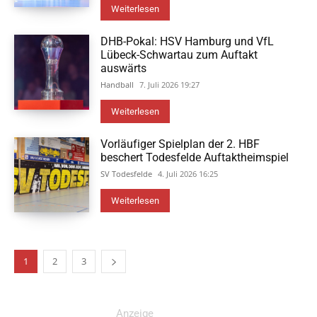
Weiterlesen
DHB-Pokal: HSV Hamburg und VfL
Lübeck-Schwartau zum Auftakt
auswärts
Handball
7. Juli 2026 19:27
Weiterlesen
Vorläufiger Spielplan der 2. HBF
beschert Todesfelde Auftaktheimspiel
SV Todesfelde
4. Juli 2026 16:25
Weiterlesen
1
2
3
Anzeige