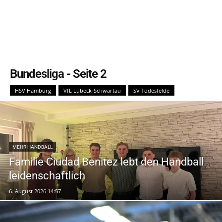
Bundesliga
- Seite 2
HSV Hamburg
VfL Lübeck-Schwartau
SV Todesfelde
MEHR HANDBALL
Familie Ciudad Benitez lebt den Handball
leidenschaftlich
6. August 2026 14:57