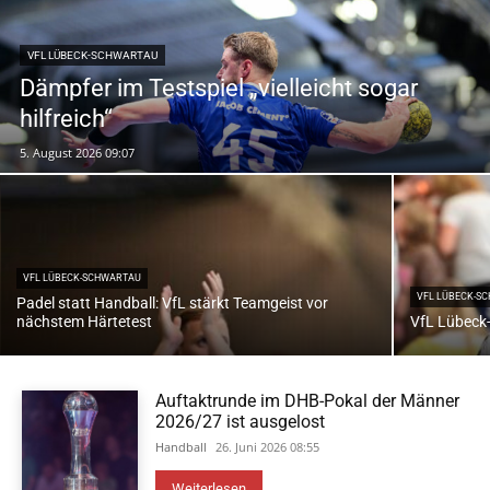
VFL LÜBECK-SCHWARTAU
Dämpfer im Testspiel „vielleicht sogar
hilfreich“
5. August 2026 09:07
VFL LÜBECK-SCHWARTAU
VFL LÜBECK-S
Padel statt Handball: VfL stärkt Teamgeist vor
nächstem Härtetest
VfL Lübeck-
Auftaktrunde im DHB-Pokal der Männer
2026/27 ist ausgelost
Handball
26. Juni 2026 08:55
Weiterlesen