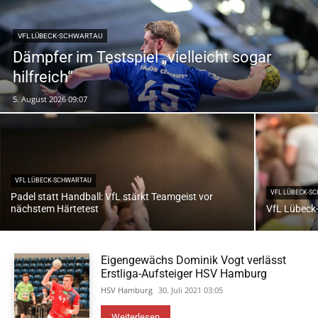
VFL LÜBECK-SCHWARTAU
Dämpfer im Testspiel „vielleicht sogar
hilfreich“
5. August 2026 09:07
VFL LÜBECK-SCHWARTAU
VFL LÜBECK-S
Padel statt Handball: VfL stärkt Teamgeist vor
nächstem Härtetest
VfL Lübeck-
Eigengewächs Dominik Vogt verlässt
Erstliga-Aufsteiger HSV Hamburg
HSV Hamburg
30. Juli 2021 03:05
Weiterlesen