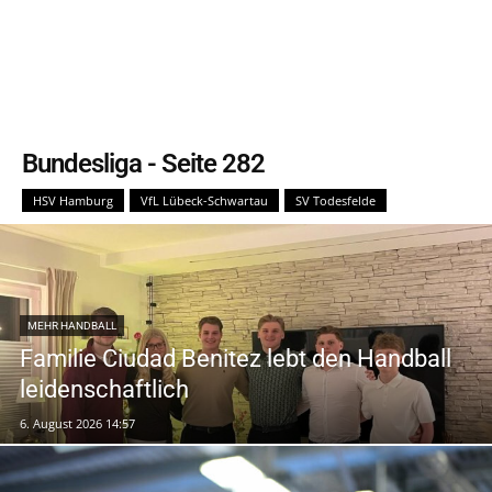
Bundesliga
- Seite 282
HSV Hamburg
VfL Lübeck-Schwartau
SV Todesfelde
MEHR HANDBALL
Familie Ciudad Benitez lebt den Handball
leidenschaftlich
6. August 2026 14:57