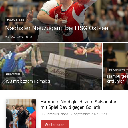
HSG OSTSEE
Nächster Neuzugang bei HSG Ostsee
23. Mai 2024 18:30
SG HAMBURG-N
HSG OSTSEE
Hamburg-No
HSG mit letztem Heimsieg
entführen
Hamburg-Nord gleich zum Saisonstart
mit Spiel David gegen Goliath
SG Hamburg-Nord
2. September 2022 13:29
Weiterlesen