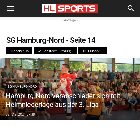
- Anzeige -
SG Hamburg-Nord
- Seite 14
Lübecker TS
SV Henstedt-Ulzburg II
TuS Lübeck 93
SG HAMBURG-NORD
Hamburg-Nord verabschiedet sich mit
Heimniederlage aus der 3. Liga
28. Mai 2024 07:39