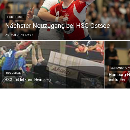
HSG OSTSEE
Nächster Neuzugang bei HSG Ostsee
23. Mai 2024 18:30
SG HAMBURG-N
HSG OSTSEE
Hamburg-No
HSG mit letztem Heimsieg
entführen