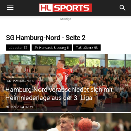
- Anzeige -
SG Hamburg-Nord
- Seite 2
Lübecker TS
SV Henstedt-Ulzburg II
TuS Lübeck 93
SG HAMBURG-NORD
Hamburg-Nord verabschiedet sich mit
Heimniederlage aus der 3. Liga
28. Mai 2024 07:39