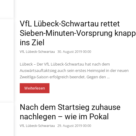
VfL Lübeck-Schwartau rettet
Sieben-Minuten-Vorsprung knap
ins Ziel
VfL Lübeck-Schwartau
30. August 2019 00:00
Lübeck – Der VfL Lübeck-Schwartau hat nach dem
Auswärtsauftaktsieg auch sein erstes Heimspiel in der neuen
Zweitliga-Saison erfolgreich beendet. Gegen den ...
Weiterlesen
Nach dem Startsieg zuhause
nachlegen – wie im Pokal
VfL Lübeck-Schwartau
29. August 2019 00:00