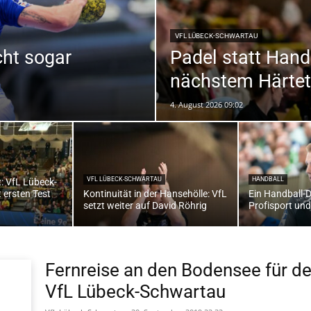
VFL LÜBECK-SCHWARTAU
cht sogar
Padel statt Hand
die
nächstem Härtet
4. August 2026 09:02
Region
VFL LÜBECK-SCHWARTAU
HANDBALL
: VfL Lübeck-
ersten Test
Kontinuität in der Hansehölle: VfL
Ein Handball-
setzt weiter auf David Röhrig
Profisport und
Lübeck
Fernreise an den Bodensee für d
VfL Lübeck-Schwartau