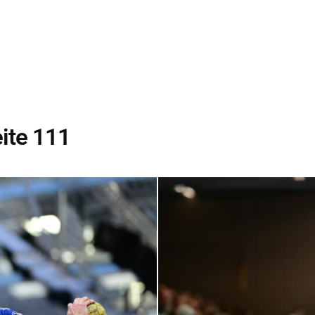
–
Sport-
eite 111
News
für