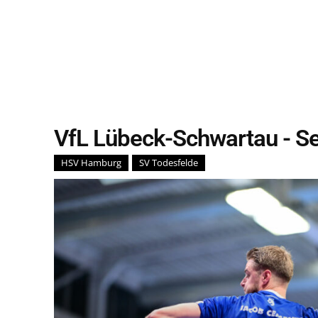
VfL Lübeck-Schwartau
- S
HSV Hamburg
SV Todesfelde