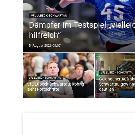
VFL LÜBECK-SCHWARTAU
Dämpfer im Testspiel „viellei
hilfreich“
5. August 2026 09:07
VFL LÜBECK-SCHWARTAU
VFL LÜBECK-SCHWARTAU
Gelungener Auftakt
VfL Lübeck-Schwartau: Röhrig
Schwartau gewinnt 
sieht Fortschritte
deutlich