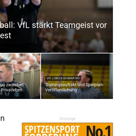
ball: VfL stärkt Teamgeist vor
est
VFL LÜBECK-SCHWARTAU
Duo zwischen
Trainingsauftakt und Spielplan-
 Privatleben
Veröffentlichung
en
Anzeige