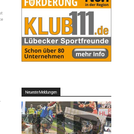
st
te
Neueste Meldungen
r