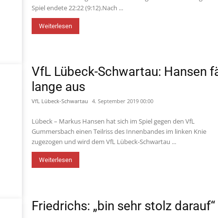
Spiel endete 22:22 (9:12).Nach ...
Weiterlesen
VfL Lübeck-Schwartau: Hansen fä
lange aus
VfL Lübeck-Schwartau
4. September 2019 00:00
Lübeck – Markus Hansen hat sich im Spiel gegen den VfL
Gummersbach einen Teilriss des Innenbandes im linken Knie
zugezogen und wird dem VfL Lübeck-Schwartau ...
Weiterlesen
Friedrichs: „bin sehr stolz darauf“