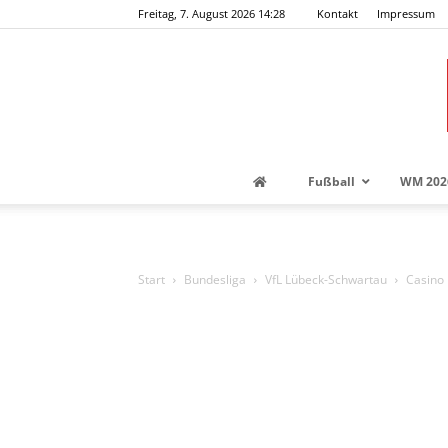
Freitag, 7. August 2026 14:28
Kontakt
Impressum
Fußball
WM 202
Start
Bundesliga
VfL Lübeck-Schwartau
Casino 