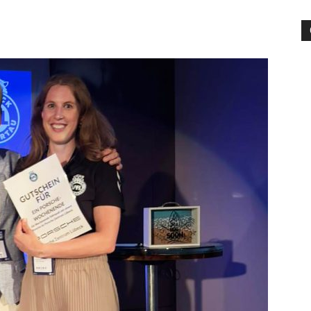
die
Region
Lübeck