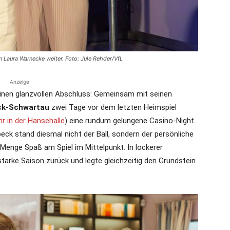
n Laura Warnecke weiter. Foto: Jule Rehder/VfL
Anzeige
 einen glanzvollen Abschluss: Gemeinsam mit seinen
ck-Schwartau
zwei Tage vor dem letzten Heimspiel
hr in der Hansehalle
) eine rundum gelungene Casino-Night.
beck stand diesmal nicht der Ball, sondern der persönliche
Menge Spaß am Spiel im Mittelpunkt. In lockerer
starke Saison zurück und legte gleichzeitig den Grundstein