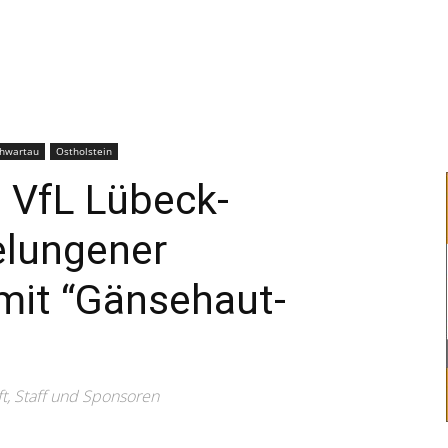
–
Sport-
chwartau
Ostholstein
 VfL Lübeck-
elungener
News
mit “Gänsehaut-
ft, Staff und Sponsoren
für