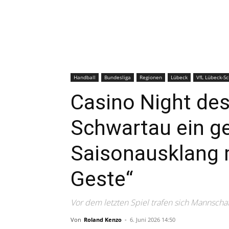
Handball
Bundesliga
Regionen
Lübeck
VfL Lübeck-S
Casino Night des
Schwartau ein g
Saisonausklang 
Geste“
Vor dem letzten Spiel trafen sich Mannscha
Von
Roland Kenzo
-
6. Juni 2026 14:50