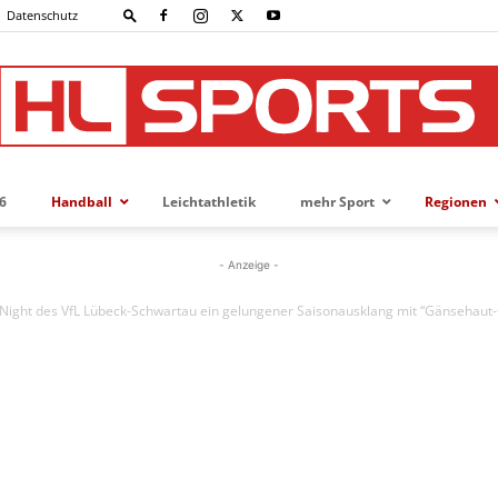
Datenschutz
6
Handball
Leichtathletik
mehr Sport
Regionen
HL-
- Anzeige -
Night des VfL Lübeck-Schwartau ein gelungener Saisonausklang mit “Gänsehaut
SPORTS