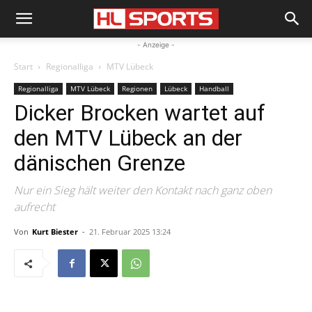
- Anzeige -
Start
Regionalliga
MTV Lübeck
Regionalliga
MTV Lübeck
Regionen
Lübeck
Handball
Dicker Brocken wartet auf
den MTV Lübeck an der
dänischen Grenze
Nur ein Sieg hält weiter den Kontakt nach ganz oben
aufrecht
Von
Kurt Biester
-
21. Februar 2025 13:24