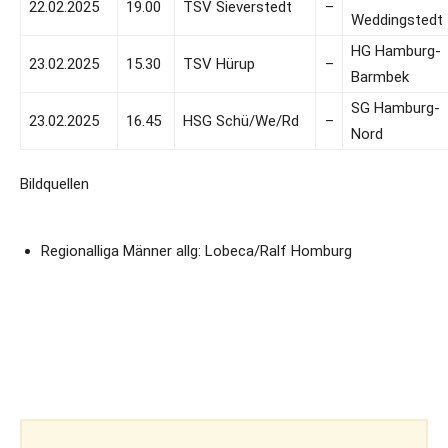
22.02.2025
19.00
TSV Sieverstedt
–
Weddingstedt
HG Hamburg-
23.02.2025
15.30
TSV Hürup
–
Barmbek
SG Hamburg-
23.02.2025
16.45
HSG Schü/We/Rd
–
Nord
Bildquellen
Regionalliga Männer allg: Lobeca/Ralf Homburg