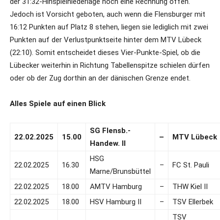
der 31:32-Hinspielniederlage noch eine Rechnung offen.
Jedoch ist Vorsicht geboten, auch wenn die Flensburger mit
16:12 Punkten auf Platz 8 stehen, liegen sie lediglich mit zwei
Punkten auf der Verlustpunktseite hinter dem MTV Lübeck
(22:10). Somit entscheidet dieses Vier-Punkte-Spiel, ob die
Lübecker weiterhin in Richtung Tabellenspitze schielen dürfen
oder ob der Zug dorthin an der dänischen Grenze endet.
Alles Spiele auf einen Blick
SG Flensb.-
22.02.2025
15.00
–
MTV Lübeck
Handew. II
HSG
22.02.2025
16.30
–
FC St. Pauli
Marne/Brunsbüttel
22.02.2025
18.00
AMTV Hamburg
–
THW Kiel II
22.02.2025
18.00
HSV Hamburg II
–
TSV Ellerbek
TSV